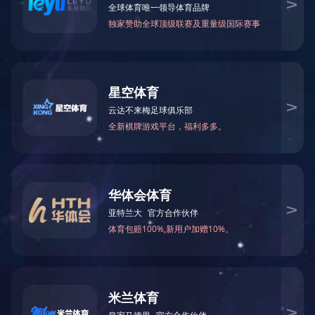
正直 诚信
正直：
为人正直，处事公正
诚信：
诚实守信，尊重客户
博学：
知识渊博，重视学习
果敢：
遇事冷静，从容果断